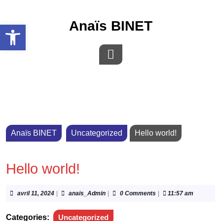
Anaïs BINET
Ouvrir la barre d’outils
Anaïs BINET
Uncategorized
Hello world!
Hello world!
avril 11, 2024
|
anais_Admin
|
0 Comments
|
11:57 am
Categories:
Uncategorized